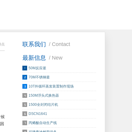
联系我们
/ Contact
特点
最新信息
/ New
50M反应釜
70M不锈钢釜
10T外循环蒸发装置制作现场
150M浮头式换热器
1500全封闭结片机
DSCN1641
时候
丙烯酸自动生产线
因